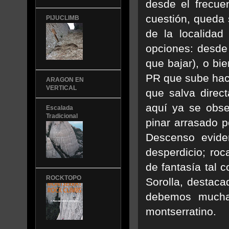
desde el frecue
cuestión, queda 
PIJUCLIMB
de la localidad
opciones: desde
que bajar), o bi
PR que sube haci
ARAGON EN
VERTICAL
que salva direct
aquí ya se obse
Escalada
Tradicional
pinar arrasado p
Descenso evide
desperdicio; ro
de fantasía tal 
ROCKTOPO
Sorolla, destaca
debemos muchas
montserratino.