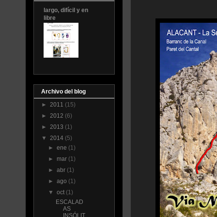
largo, difícil y en
libre
Archivo del blog
►
2011
(15)
►
2012
(6)
►
2013
(1)
▼
2014
(5)
►
ene
(1)
►
mar
(1)
►
abr
(1)
►
ago
(1)
▼
oct
(1)
ESCALAD
AS
INSÓLIT