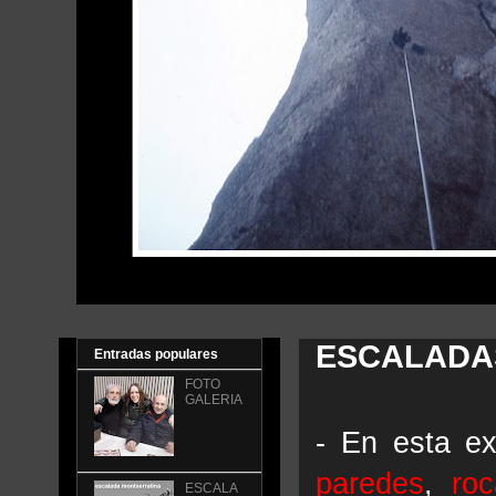
ESCALADAS 
Entradas populares
FOTO
GALERIA
- En esta e
paredes
,
ro
ESCALA