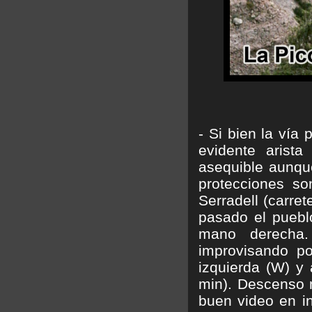
- Si bien la vía
evidente arist
asequible aunque
protecciones so
Serradell (carre
pasado el pueblo
mano derecha. 
improvisando po
izquierda (W) y 
min). Descenso 
buen video en i