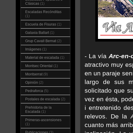
Clásicas
(1)
Escaladas Recónditas
(1)
Escuela de Fisuras
(1)
Galaxia Ballart
(1)
Grup Cavall Bernat
(2)
Imágenes
(1)
- La vía
Arc-en-c
Material de escalada
(1)
atractivo muy es
Montsec Oriental
(1)
en un paraje sen
Montserrat
(9)
largo de sus m
Opinión
(2)
solicitado que s
Pedraforca
(5)
vez en ésta, pod
Postales de escalada
(2)
i entretenido de
Prehistoria de la
Escalada
(1)
relevos. De la
Primeras-ascensiones
cuanto más arri
(1)
Publicaciones
(3)