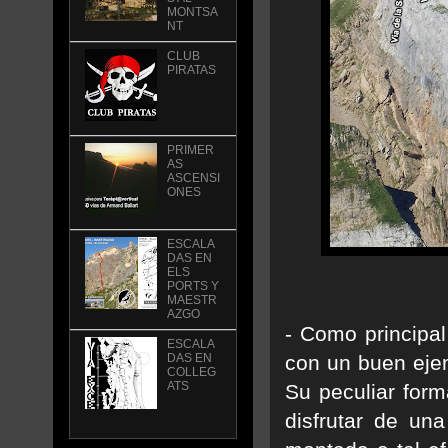
MONTSA
NT
CLUB
PIRATAS
PRIMER
AS
ASCENSI
ONES
ESCALA
DAS EN
ELS
PORTS Y
MAESTR
AZGO
- Como principa
ESCALA
con un buen ejem
DAS EN
COLLEG
ATS
Su peculiar form
disfrutar de una