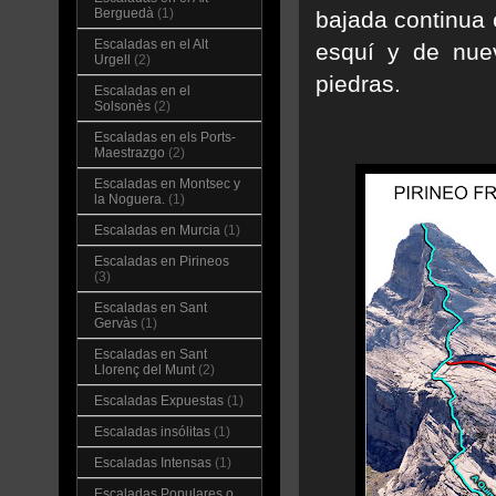
Berguedà
(1)
bajada continua e
Escaladas en el Alt
esquí y de nue
Urgell
(2)
piedras.
Escaladas en el
Solsonès
(2)
Escaladas en els Ports-
Maestrazgo
(2)
Escaladas en Montsec y
la Noguera.
(1)
Escaladas en Murcia
(1)
Escaladas en Pirineos
(3)
Escaladas en Sant
Gervàs
(1)
Escaladas en Sant
Llorenç del Munt
(2)
Escaladas Expuestas
(1)
Escaladas insólitas
(1)
Escaladas Intensas
(1)
Escaladas Populares o