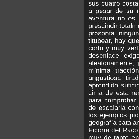
sus cuatro costa
a pesar de su ne
aventura no es 
prescindir total
presenta ningú
titubear, hay qu
corto y muy ver
desenlace exig
aleatoriamente,
mínima tracció
angustiosa tir
aprendido sufici
cima de esta re
para comprobar l
de escalarla co
los ejemplos pi
geografía catalan
Picorra del Racó
muy de tanto en 