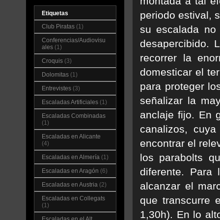
montada a tal ef
periodo estival, 
Etiquetas
Club Piratas
(1)
su escalada no 
Conferencias/Audiovisu
desapercibido. 
ales
(1)
recorrer la eno
Croquis
(3)
domesticar el te
Dolomitas
(1)
para proteger los
Entrevistes
(3)
señalizar la ma
Escaladas Artificiales
(1)
anclaje fijo. En
Escaladas Combinadas
(1)
canalizos, cuy
Escaladas en Alicante
encontrar el rele
(4)
los parabolts qu
Escaladas en Almería
(1)
diferente. Para 
Escaladas en Aragón
(6)
alcanzar el marc
Escaladas en Austria
(2)
que transcurre e
Escaladas en Collegats
(1)
1,30h). En lo al
Escaladas en el Alt