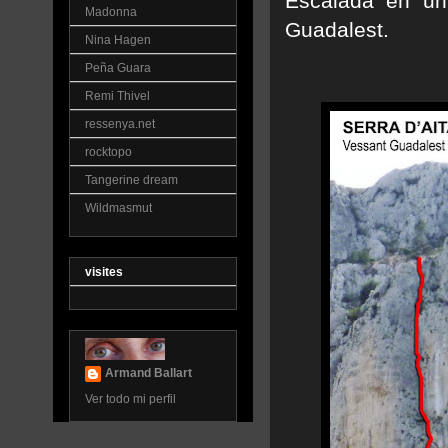
Escalada en un
Madonna
Guadalest.
Nina Hagen
Peña Guara
Remi Thivel
ressenya.net
rocktopo
Tangerine dream
Wildmasmut
visites
Armand Ballart
Ver todo mi perfil