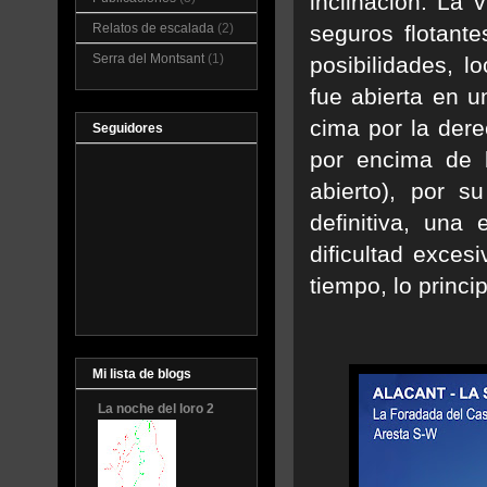
inclinación. La 
Relatos de escalada
(2)
seguros flotant
Serra del Montsant
(1)
posibilidades, l
fue abierta en u
cima por la dere
Seguidores
por encima de l
abierto), por s
definitiva, una
dificultad exces
tiempo, lo princi
Mi lista de blogs
La noche del loro 2