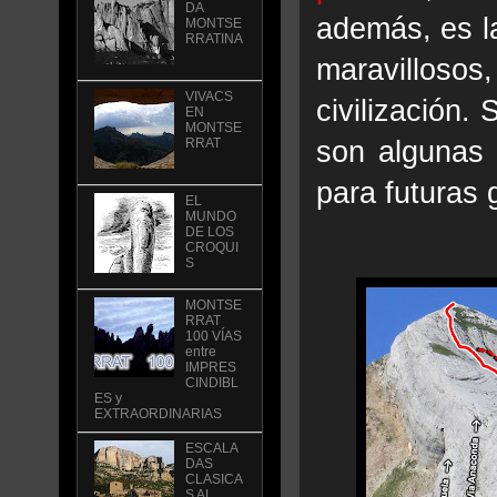
DA
además, es l
MONTSE
RRATINA
maravilloso
VIVACS
civilización.
EN
MONTSE
son algunas 
RRAT
para futuras
EL
MUNDO
DE LOS
CROQUI
S
MONTSE
RRAT
100 VÍAS
entre
IMPRES
CINDIBL
ES y
EXTRAORDINARIAS
ESCALA
DAS
CLASICA
S AL