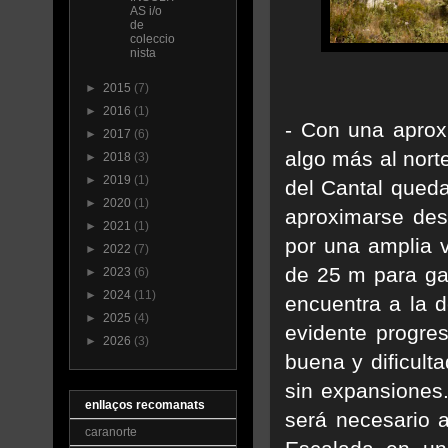
AS i/o
de
coleccio
nista
►
2015
(7)
►
2016
(1)
- Con una aprox
►
2017
(6)
algo más al nort
►
2018
(3)
►
2019
(1)
del Cantal queda
►
2020
(1)
aproximarse desd
►
2021
(1)
por una amplia v
►
2022
(7)
de 25 m para gan
►
2023
(6)
►
2024
(11)
encuentra a la d
►
2025
(4)
evidente progre
►
2026
(3)
buena y dificult
sin expansiones
enllaços recomanats
será necesario a
caranorte